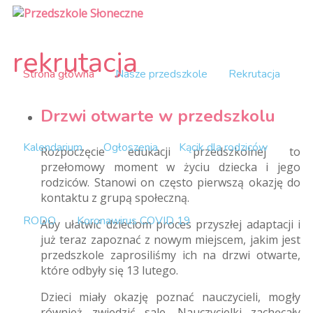
rekrutacja
Strona główna
Nasze przedszkole
Rekrutacja
Drzwi otwarte w przedszkolu
Kalendarium
Ogłoszenia
Kącik dla rodziców
Rozpoczęcie edukacji przedszkolnej to
przełomowy moment w życiu dziecka i jego
rodziców. Stanowi on często pierwszą okazję do
kontaktu z grupą społeczną.
RODO
Koronawirus COVID 19
Aby ułatwić dzieciom proces przyszłej adaptacji i
już teraz zapoznać z nowym miejscem, jakim jest
przedszkole zaprosiliśmy ich na drzwi otwarte,
które odbyły się 13 lutego.
Dzieci miały okazję poznać nauczycieli, mogły
również zwiedzić sale. Nauczycielki zachęcały