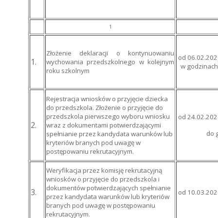
1
Złożenie deklaracji o kontynuowaniu
od 06.02.2026
1.
wychowania przedszkolnego w kolejnym
w godzinach
roku szkolnym
Rejestracja wniosków o przyjęcie dziecka
do przedszkola. Złożenie o przyjęcie do
przedszkola pierwszego wyboru wniosku
od 24.02.2026
2.
wraz z dokumentami potwierdzającymi
do 
spełnianie przez kandydata warunków lub
kryteriów branych pod uwagę w
postępowaniu rekrutacyjnym.
Weryfikacja przez komisję rekrutacyjną
wniosków o przyjęcie do przedszkola i
dokumentów potwierdzających spełnianie
3.
od 10.03.2026
przez kandydata warunków lub kryteriów
branych pod uwagę w postępowaniu
rekrutacyjnym.