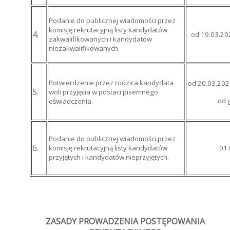
Podanie do publicznej wiadomości przez
komisję rekrutacyjną listy kandydatów
4.
od 19.03.20
zakwalifikowanych i kandydatów
niezakwalifikowanych.
Potwierdzenie przez rodzica kandydata
od 20.03.2026
5.
woli przyjęcia w postaci pisemnego
od 
oświadczenia.
Podanie do publicznej wiadomości przez
6.
komisję rekrutacyjną listy kandydatów
01.
przyjętych i kandydatów nieprzyjętych.
ZASADY PROWADZENIA POSTĘPOWANIA