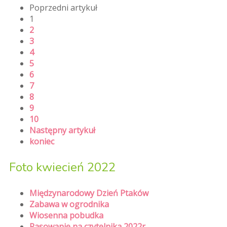
Poprzedni artykuł
1
2
3
4
5
6
7
8
9
10
Następny artykuł
koniec
Foto kwiecień 2022
Międzynarodowy Dzień Ptaków
Zabawa w ogrodnika
Wiosenna pobudka
Pasowanie na czytelnika 2022r.