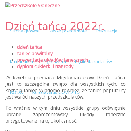
Dzień tańca 2022r.
Strona główna
Nasze przedszkole
Rekrutacja
dzień tańca
taniec powitalny
prezentacja układów tanecznych
Kalendarium
Ogłoszenia
Kącik dla rodziców
dyplom cukierki i nagrody
29 kwietnia przypada Międzynarodowy Dzień Tańca.
Jest to szczególne święto dla wszystkich tych, co
kochają taniec. Wiadomo również, że taniec popularny
RODO
Koronawirus COVID 19
jest wśród naszych przedszkolaków.
To właśnie w tym dniu wszystkie grupy odświętnie
ubrane zaprezentowały układy taneczne
przygotowane na tę okoliczność.