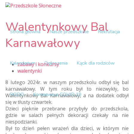
Walentynkowy Bal
Strona główna
Nasze przedszkole
Rekrutacja
Karnawałowy
Kalendarium
Ogłoszenia
Kącik dla rodziców
zabawy i konkursy
walentynki
8 lutego 2024r. w naszym przedszkolu odbył się bal
karnawałowy. W tym roku był to niezwykły, bo
RODO
Koronawirus COVID 19
Walentynkowy Bal Karnawałowy, a na dodatek odbył
się w tłusty czwartek.
Dzieci pięknie przebrane przybyły do przedszkola,
gdzie w salach pełnych dekoracji czekały na nie
niespodzianki.
Był to dzień pełen wrażeń dla dzieci, w którym nie