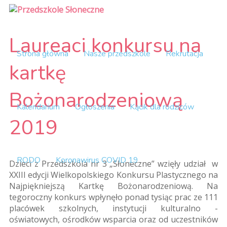
Laureaci konkursu na
Strona główna
Nasze przedszkole
Rekrutacja
kartkę
Bożonarodzeniową
Kalendarium
Ogłoszenia
Kącik dla rodziców
2019
RODO
Koronawirus COVID 19
Dzieci z Przedszkola nr 3 „Słoneczne” wzięły udział w
XXIII edycji Wielkopolskiego Konkursu Plastycznego na
Najpiękniejszą Kartkę Bożonarodzeniową. Na
tegoroczny konkurs wpłynęło ponad tysiąc prac ze 111
placówek szkolnych, instytucji kulturalno -
oświatowych, ośrodków wsparcia oraz od uczestników